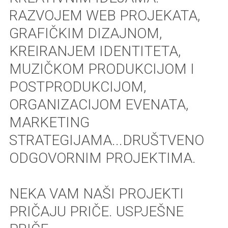
RAZVOJEM WEB PROJEKATA,
GRAFIČKIM DIZAJNOM,
KREIRANJEM IDENTITETA,
MUZIČKOM PRODUKCIJOM I
POSTPRODUKCIJOM,
ORGANIZACIJOM EVENATA,
MARKETING
STRATEGIJAMA...DRUŠTVENO
ODGOVORNIM PROJEKTIMA.
NEKA VAM NAŠI PROJEKTI
PRIČAJU PRIČE. USPJEŠNE