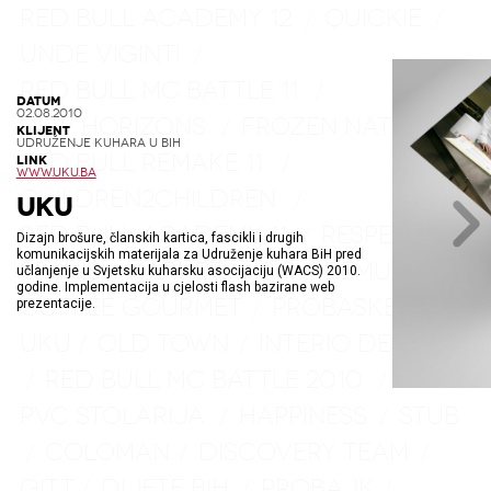
RED BULL ACADEMY 12
QUICKIE
/
/
UNDE VIGINTI
/
RED BULL MC BATTLE 11
/
DATUM
02.08.2010
NEW HORIZONS
FROZEN NATURE
/
/
KLIJENT
UDRUŽENJE KUHARA U BIH
RED BULL REMAKE 11
/
LINK
WWW.UKU.BA
CHILDREN2CHILDREN
/
UKU
RED BULL ACADEMY 11
RESPECT
/
/
Dizajn brošure, članskih kartica, fascikli i drugih
komunikacijskih materijala za Udruženje kuhara BiH pred
SPANISH MARKET
GIR
BEMUST
/
/
/
učlanjenje u Svjetsku kuharsku asocijaciju (WACS) 2010.
godine. Implementacija u cjelosti flash bazirane web
COFFEE GOURMET
PROBASKET
/
/
prezentacije.
UKU
OLD TOWN
INTERIO DESIGN
/
/
RED BULL MC BATTLE 2010
/
/
PVC STOLARIJA
HAPPINESS
STUB
/
/
COLOMAN
DISCOVERY TEAM
/
/
/
GITT
DIJETE BIH
PROBAJK
/
/
/