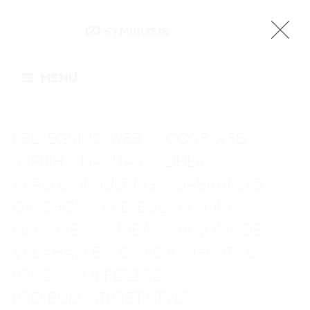
Menu
PELLEGRINO WEB
CORE WEB
/
/
SSFBIH
NAVITAS
ZIHER
/
/
/
AERO CONSULTING
JABRANDO
/
/
GIR SHOP
RED BULL BC ONE
/
/
GROOVE
ORNIBA
HANDMADE
/
/
/
VELAHAVLE
OMEGA
GENTILLE
/
/
/
BEKO
COFFEE2GO
/
/
RED BULL STREET STYLE
/